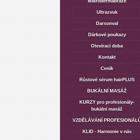
Mikrodermabraze
Ultrazvuk
Darsonval
Dárkové poukazy
Otevírací doba
Kontakt
Ceník
Růstové sérum hairPLUS
BUKÁLNÍ MASÁŹ
KURZY pro profesionály-
bukální masáž
VZDĚLÁVÁNÍ PROFESIONÁL
KLID - Harmonie v nás