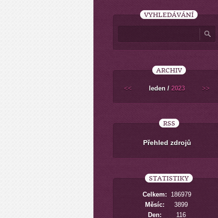
VYHLEDÁVÁNÍ
ARCHIV
<<
leden /
2023
>>
RSS
Přehled zdrojů
STATISTIKY
Celkem:
186979
Měsíc:
3899
Den:
116