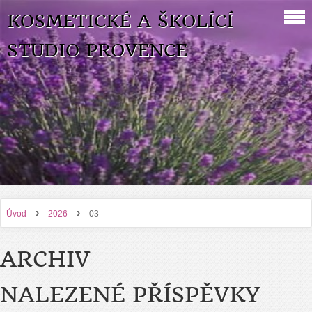
KOSMETICKÉ A ŠKOLÍCÍ
STUDIO PROVENCE
›
›
Úvod
2026
03
ARCHIV
NALEZENÉ PŘÍSPĚVKY