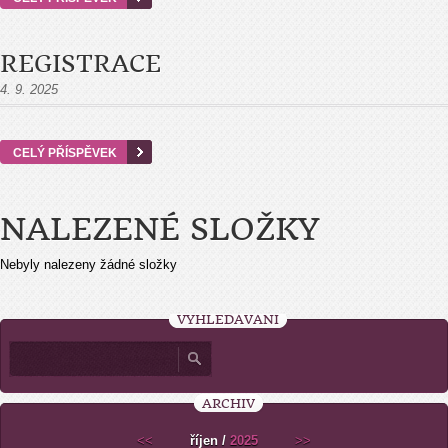
REGISTRACE
4. 9. 2025
CELÝ PŘÍSPĚVEK
NALEZENÉ SLOŽKY
Nebyly nalezeny žádné složky
VYHLEDÁVÁNÍ
ARCHIV
<<
říjen /
2025
>>