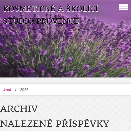
KOSMETICKÉ A ŠKOLÍCÍ
STUDIO PROVENCE
›
Úvod
2026
ARCHIV
NALEZENÉ PŘÍSPĚVKY