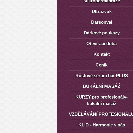
Mikrodermabraze
Ultrazvuk
Darsonval
Dárkové poukazy
Otevírací doba
Kontakt
Ceník
Růstové sérum hairPLUS
BUKÁLNÍ MASÁŹ
KURZY pro profesionály-
bukální masáž
VZDĚLÁVÁNÍ PROFESIONÁL
KLID - Harmonie v nás