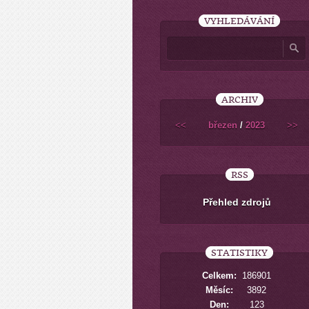
VYHLEDÁVÁNÍ
ARCHIV
<<
březen
/
2023
>>
RSS
Přehled zdrojů
STATISTIKY
Celkem:
186901
Měsíc:
3892
Den:
123