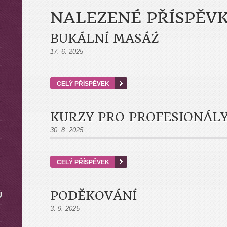
NALEZENÉ PŘÍSPĚV
BUKÁLNÍ MASÁŹ
17. 6. 2025
CELÝ PŘÍSPĚVEK
KURZY PRO PROFESIONÁL
30. 8. 2025
CELÝ PŘÍSPĚVEK
PODĚKOVÁNÍ
Ů
3. 9. 2025