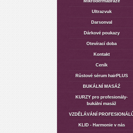
Mikrodermabraze
Ultrazvuk
Darsonval
Dárkové poukazy
Otevírací doba
Kontakt
Ceník
Růstové sérum hairPLUS
BUKÁLNÍ MASÁŹ
KURZY pro profesionály-
bukální masáž
VZDĚLÁVÁNÍ PROFESIONÁL
KLID - Harmonie v nás