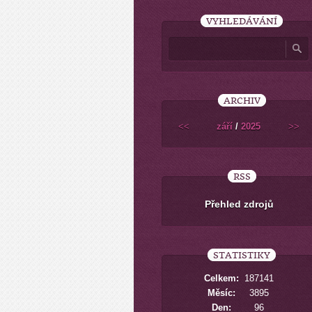
VYHLEDÁVÁNÍ
ARCHIV
<<
září
/
2025
>>
RSS
Přehled zdrojů
STATISTIKY
Celkem:
187141
Měsíc:
3895
Den:
96