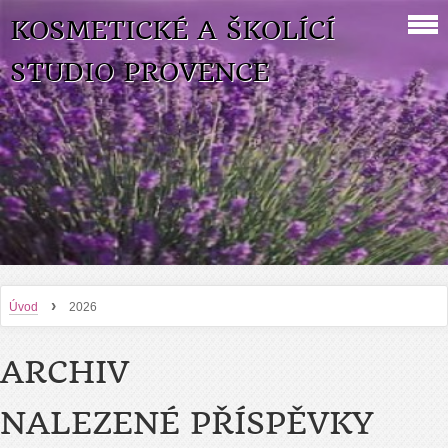
KOSMETICKÉ A ŠKOLÍCÍ
STUDIO PROVENCE
›
Úvod
2026
ARCHIV
NALEZENÉ PŘÍSPĚVKY